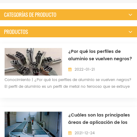
CATEGORÍAS DE PRODUCTO
PRODUCTOS
¿Por qué los perfiles de
aluminio se vuelven negros?
2022-01-21
Conocimiento | ¿Por qué los perfiles de aluminio se vuelven negros?
El perfil de aluminio es un perfil de metal no ferrooso que se extruye
por matriz y oxidado y recubierto. El perfil de aluminio es tratado por
anodizante y otros tratamientos, y hay una película de óxido en la
superficie, lo que hace que el perfil tenga las características de la
resistencia a la corrosión y la resistencia a la corrosión.
¿Cuáles son las principales
Recientemente, algunos usuarios encontraron que los perfiles de
áreas de aplicación de los
aluminio se volvieron negro durante el uso de perfiles de aluminio.
perfiles de aluminio
2021-12-24
Popularemos los motivos de la ennegrecimiento de los perfiles de