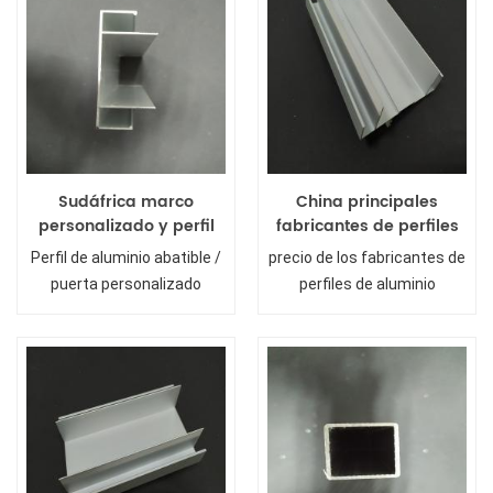
Sudáfrica marco
China principales
personalizado y perfil
fabricantes de perfiles
de aluminio de la puerta
de aluminio que
Perfil de aluminio abatible /
precio de los fabricantes de
exportan al mercado sa
puerta personalizado
perfiles de aluminio