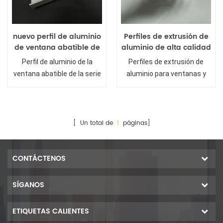
nuevo perfil de aluminio
Perfiles de extrusión de
de ventana abatible de
aluminio de alta calidad
la serie sudáfrica
para ventanas y
Perfil de aluminio de la
Perfiles de extrusión de
puertas system sa
ventana abatible de la serie
aluminio para ventanas y
de Sudáfrica
puertas.
[ Un total de
1
páginas]
CONTÁCTENOS
SÍGANOS
ETIQUETAS CALIENTES