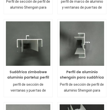
Perfil de sección de perfil de
perfil de marco de aluminio
ventanas para
aluminio Shengxin para
y ventanas de puertas de
sudáfrica
Sudáfrica
aluminio
Sudáfrica zimbabwe
Perfil de aluminio
aluminio parteluz perfil
shengxin para sudáfrica
y sección de puertas y
perfil de sección de
Perfil de sección de perfil de
ventanas de aluminio
ventanas y puertas de
aluminio Shengxin para
aluminio con montantes de
Sudáfrica
aluminio