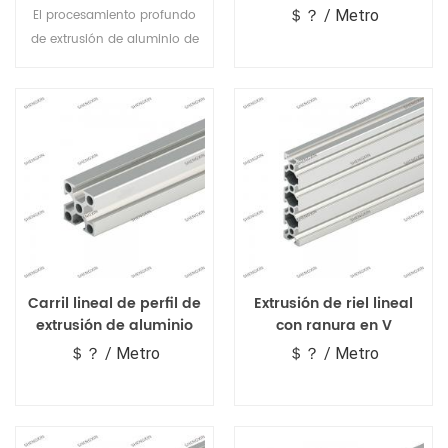
perfiles de aluminio
El procesamiento profundo
＄？ / Metro
profundos.
de extrusión de aluminio de
precisión y todo tipo de
tratamiento de superficie
proporcionan, como
acabado de fresado, pintura
en polvo, acabado de
anodizado de todos los
colores.
Carril lineal de perfil de
Extrusión de riel lineal
extrusión de aluminio
con ranura en V
con ranura en V
＄？ / Metro
＄？ / Metro