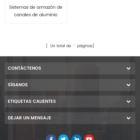
extruido con ranura en T
Sistemas de armazón de
canales de aluminio
[ Un total de
1
páginas]
CONTÁCTENOS
SÍGANOS
ETIQUETAS CALIENTES
DEJAR UN MENSAJE