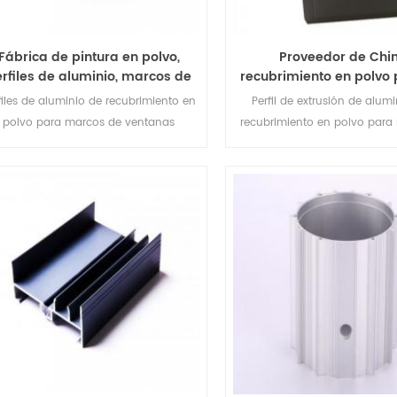
Fábrica de pintura en polvo,
Proveedor de Chi
rfiles de aluminio, marcos de
recubrimiento en polvo p
ventanas
extrusión de alumi
files de aluminio de recubrimiento en
Perfil de extrusión de alum
polvo para marcos de ventanas
recubrimiento en polvo para
ventana