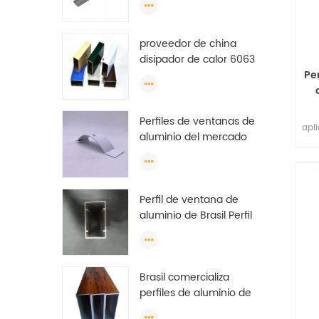
shengxin 2019-2020
proveedor de china
disipador de calor 6063
t5 recubrimiento de
Pe
polvo de aluminio
marco de extrusión de
Perfiles de ventanas de
ventana de perfil
apl
aluminio del mercado
de Brasil
Perfil de ventana de
aluminio de Brasil Perfil
de ventana de aluminio
anodizado de China
Brasil comercializa
perfiles de aluminio de
buena calidad para la