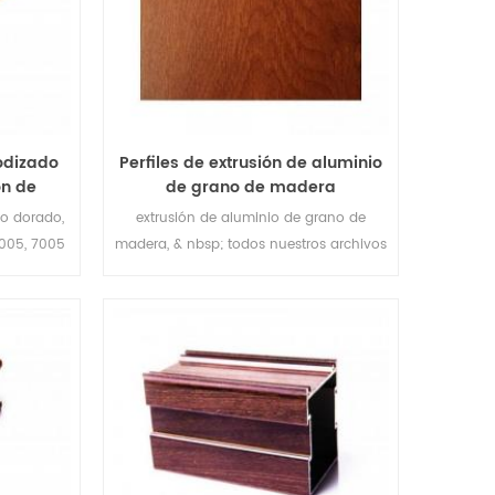
nodizado
Perfiles de extrusión de aluminio
ón de
de grano de madera
.
personalizados
do dorado,
extrusión de aluminio de grano de
6005, 7005
madera, & nbsp; todos nuestros archivos
de configuración se pueden personalizar.