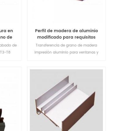
ura en
Perfil de madera de aluminio
ano de
modificado para requisitos
luminio
particulares de la impresión de la
cabado de
Transferencia de grano de madera
transferencia de grano
 T3-T8
impresión aluminio para ventanas y
puertas.