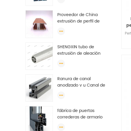
extrusión de puertas y
ventanas
Proveedor de China
extrusión de perfil de
pe
aluminio plano de
Per
Etiopía de invernadero
SHENGXIN tubo de
extrusión de aleación
de aluminio estándar
tubo redondo de
aluminio (círculo)
Ranura de canal
perfiles
anodizado v u Canal de
guía industrial extruido
por tonelada de perfil
de aluminio
fábrica de puertas
correderas de armario
de perfil de aluminio,
perfil de aluminio para