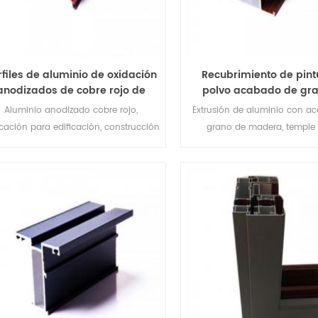
rfiles de aluminio de oxidación
Recubrimiento de pint
anodizados de cobre rojo de
polvo acabado de gr
aleación serie 6000
madera extrusión de a
Aluminio anodizado cobre rojo,
Extrusión de aluminio con a
personalizados
icación para edificación, construcción
grano de madera, temple
y decoración.