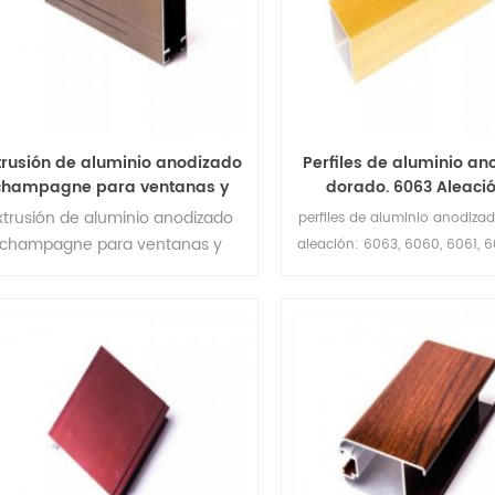
trusión de aluminio anodizado
Perfiles de aluminio a
champagne para ventanas y
dorado. 6063 Aleaci
puertas.
aluminio extruido
xtrusión de aluminio anodizado
perfiles de aluminio anodiza
champagne para ventanas y
aleación: 6063, 6060, 6061, 
puertas. temperis t5 / t6
u otros