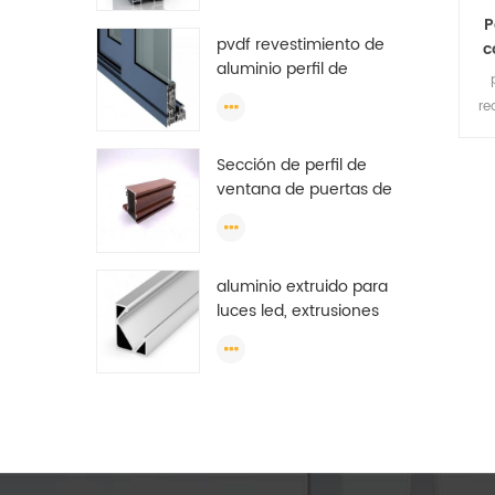
armario, perfil de
P
pvdf revestimiento de
aluminio para armario
c
aluminio perfil de
OEM
ventana de puerta
re
anodizado ranura en t
perfil de extrusión de
Sección de perfil de
aluminio
ventana de puertas de
aluminio de alta calidad
de precio bajo para
ventana corrediza
aluminio extruido para
Argelia
luces led, extrusiones
de aluminio led,
extrusiones de luz de
tira led