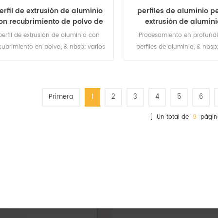
erfil de extrusión de aluminio
perfiles de aluminio pe
on recubrimiento de polvo de
extrusión de alumini
aluminio.
procesamiento prof
perfil de extrusión de aluminio con
Procesamiento en profund
cubrimiento en polvo, & nbsp; varios
perfiles de aluminio, & nbsp
colores están disponibles
procesamiento posterior de p
aluminio, podemos hacerlo 
métodos de tratamiento de su
mecanizado.
Primera
1
2
3
4
5
6
[ Un total de
9
págin