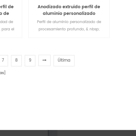
rfil de
Anodizado extruido perfil de
o de
aluminio personalizado
undo
procesamiento profundo
idad de
Perfil de aluminio personalizado de
; para el
procesamiento profundo, & nbsp;
erfiles de
servicio: OEM
en varios
perficie y
7
8
9
Última
as]