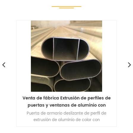
Venta de fábrica Extrusión de perfiles de
Pe
puertas y ventanas de aluminio con
ind
recubrimiento en polvo para Bosnia y
n
Puerta de armario deslizante de perfil de
per
Herzegovina
ion
extrusión de aluminio de color con
n
recubrimiento de polvo