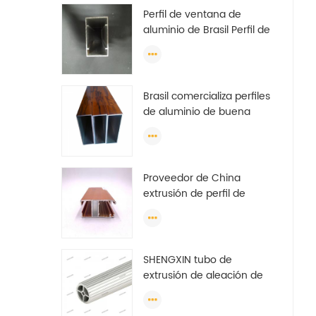
Perfil de ventana de
aluminio de Brasil Perfil de
ventana de aluminio
anodizado de China
Brasil comercializa perfiles
de aluminio de buena
calidad para la extrusión
de puertas y ventanas
Proveedor de China
extrusión de perfil de
aluminio plano de Etiopía
de invernadero
SHENGXIN tubo de
extrusión de aleación de
aluminio estándar tubo
redondo de aluminio