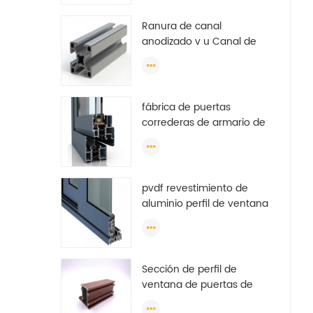
(círculo) perfiles
Ranura de canal
anodizado v u Canal de
guía industrial extruido
por tonelada de perfil de
aluminio
fábrica de puertas
correderas de armario de
perfil de aluminio, perfil
de aluminio para armario,
perfil de aluminio para
armario OEM
pvdf revestimiento de
aluminio perfil de ventana
de puerta anodizado
ranura en t perfil de
extrusión de aluminio
Sección de perfil de
ventana de puertas de
aluminio de alta calidad