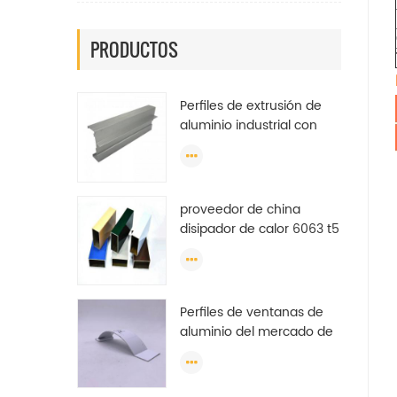
PRODUCTOS
Perfiles de extrusión de
aluminio industrial con
acabado de molino
shengxin 2019-2020
proveedor de china
disipador de calor 6063 t5
recubrimiento de polvo
de aluminio marco de
extrusión de ventana de
perfil
Perfiles de ventanas de
aluminio del mercado de
Brasil