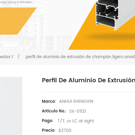
edas t
/
perfil de aluminio de extrusión de champán ligero ano
Perfil De Aluminio De Extrus
ANHUI SHENGXIN
Marca:
SX-0921
Artículo No.:
T/T, or LC at sight
Pago:
$2700
Precio: