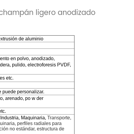
e champán ligero anodizado
extrusión de aluminio
ento en polvo, anodizado,
dera,
pulido,
electroforesis
PVDF,
es etc.
e puede personalizar.
o, arenado, po
w
der
etc.
Industria, Maquinaria,
Transporte,
inaria, perfiles radiales para
ión no estándar, estructura de