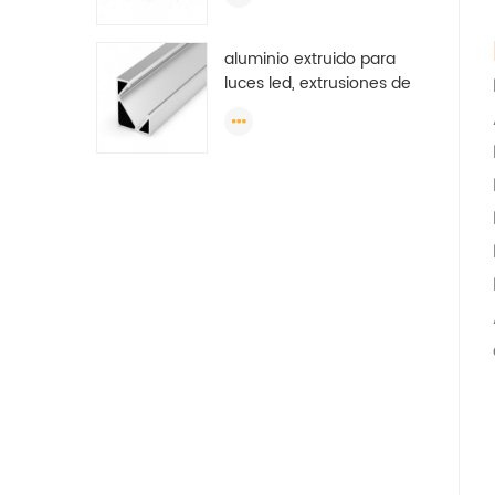
de precio bajo para
ventana corrediza Argelia
aluminio extruido para
luces led, extrusiones de
aluminio led, extrusiones
de luz de tira led