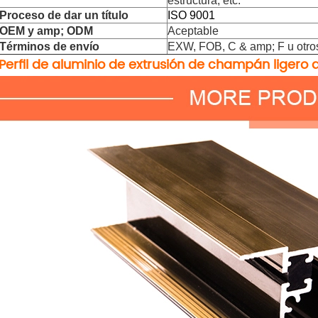
estructura, etc.
Proceso de dar un título
ISO 9001
OEM y amp; ODM
Aceptable
Términos de envío
EXW, FOB, C & amp; F u otros
Perfil de aluminio de extrusión de champán ligero